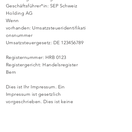
Geschäftsführer*in: SEP Schweiz
Holding AG
Wenn
vorhanden: Umsatzsteueridentifikati
onsnummer
Umsatzsteuergesetz: DE
123456789
Registernummer: HRB 0123
Registergericht: Handelsregister
Bern
Dies ist Ihr Impressum. Ein
Impressum ist gesetzlich
vorgeschrieben. Dies ist keine
vollständige Vorlage und keine
Rechtsauskunft. Bitte lassen Sie Ihr
Impressum juristisch überprüfen. Die
Angaben können je nach